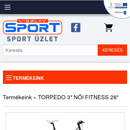
KERESÉS
TERMÉKEINK
Előző
◀
Köve
▶
kép
kép
Termékeink » TORPEDO 3* NŐI FITNESS 28"