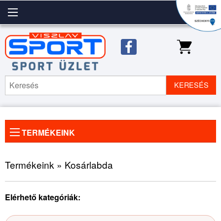
KERESÉS
TERMÉKEINK
Előző
◀
Köve
▶
kép
kép
Termékeink » Kosárlabda
Elérhető kategóriák: