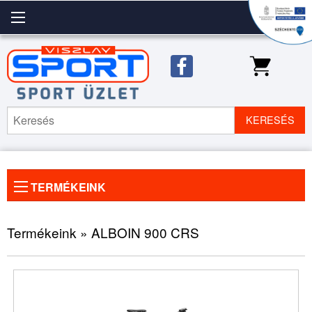
KERESÉS
TERMÉKEINK
Előző
◀
Köve
▶
kép
kép
Termékeink » ALBOIN 900 CRS