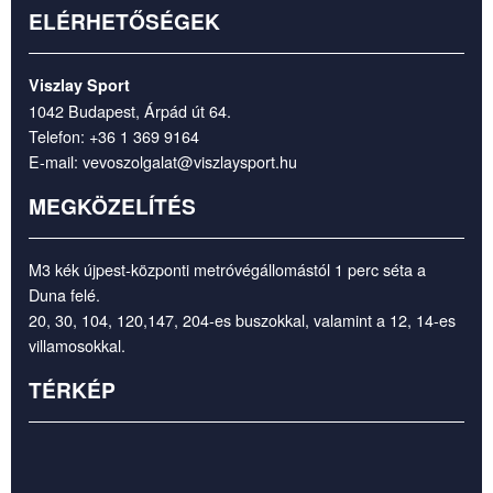
ELÉRHETŐSÉGEK
Viszlay Sport
1042 Budapest, Árpád út 64.
Telefon:
+36 1 369 9164
E-mail:
vevoszolgalat@viszlaysport.hu
MEGKÖZELÍTÉS
M3 kék újpest-központi metróvégállomástól 1 perc séta a
Duna felé.
20, 30, 104, 120,147, 204-es buszokkal, valamint a 12, 14-es
villamosokkal.
TÉRKÉP