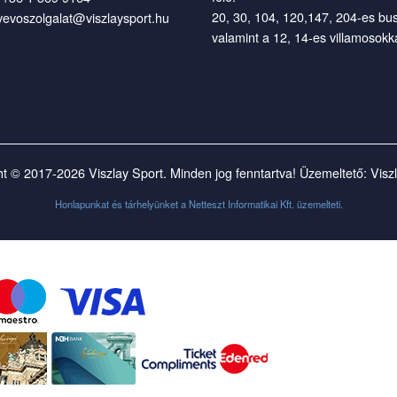
20, 30, 104, 120,147, 204-es bu
vevoszolgalat@viszlaysport.hu
valamint a 12, 14-es villamosokka
t © 2017-2026 Viszlay Sport. Minden jog fenntartva! Üzemeltető: Visz
Honlapunkat és tárhelyünket a
Netteszt Informatikai Kft.
üzemelteti.