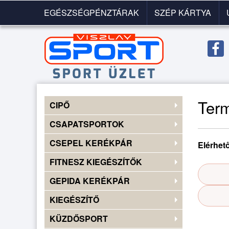
EGÉSZSÉGPÉNZTÁRAK
SZÉP KÁRTYA
Előző
◀
kép
Ter
CIPŐ
CSAPATSPORTOK
CSEPEL KERÉKPÁR
Elérhet
FITNESZ KIEGÉSZÍTŐK
GEPIDA KERÉKPÁR
KIEGÉSZÍTŐ
KÜZDŐSPORT