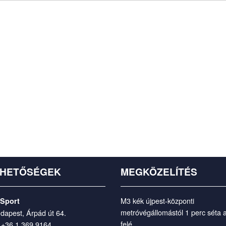
RHETŐSÉGEK
MEGKÖZELÍTÉS
M3 kék újpest-központi
 Sport
metróvégállomástól 1 perc séta 
dapest, Árpád út 64.
felé.
:
+36 1 369 9164