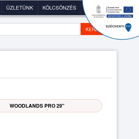
ÜZLETÜNK
KÖLCSÖNZÉS
PÁLYÁZAT
KERESÉS
Következő
▶
kép
WOODLANDS PRO 29"