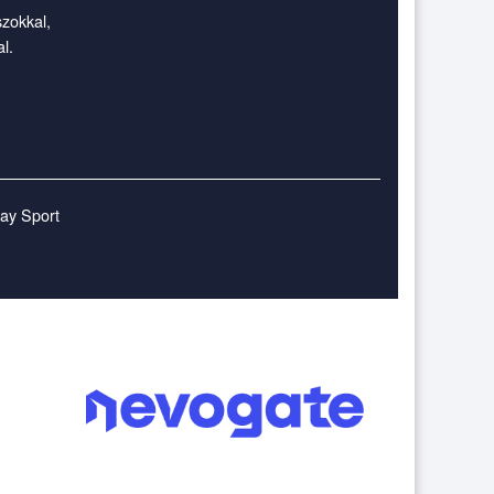
szokkal,
l.
lay Sport