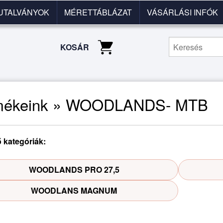
UTALVÁNYOK
MÉRETTÁBLÁZAT
VÁSÁRLÁSI INFÓK
KOSÁR
mékeink » WOODLANDS- MTB
ő kategóriák:
WOODLANDS PRO 27,5
WOODLANS MAGNUM