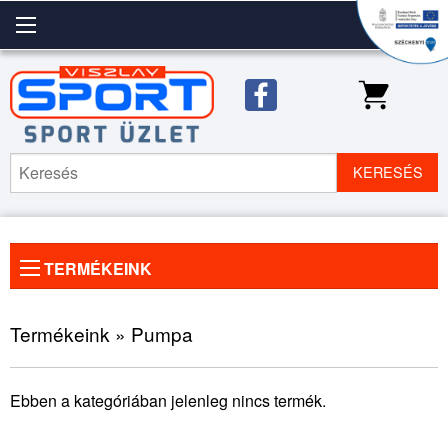
KERESÉS
TERMÉKEINK
Előző
◀
Köve
▶
kép
kép
Termékeink » Pumpa
Ebben a kategóriában jelenleg nincs termék.