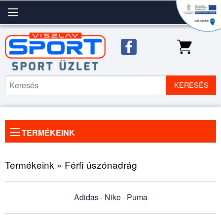
KERESÉS
TERMÉKEINK
Előző
◀
Köve
▶
kép
kép
Termékeink » Férfi úszónadrág
Adidas
·
Nike
·
Puma