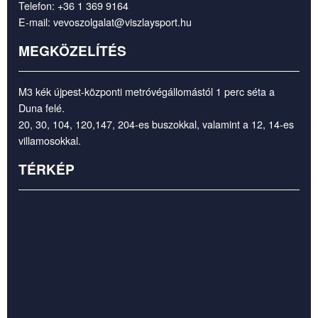
Telefon:
+36 1 369 9164
E-mail:
vevoszolgalat@viszlaysport.hu
MEGKÖZELÍTÉS
M3 kék újpest-központi metróvégállomástól 1 perc séta a
Duna felé.
20, 30, 104, 120,147, 204-es buszokkal, valamint a 12, 14-es
villamosokkal.
TÉRKÉP