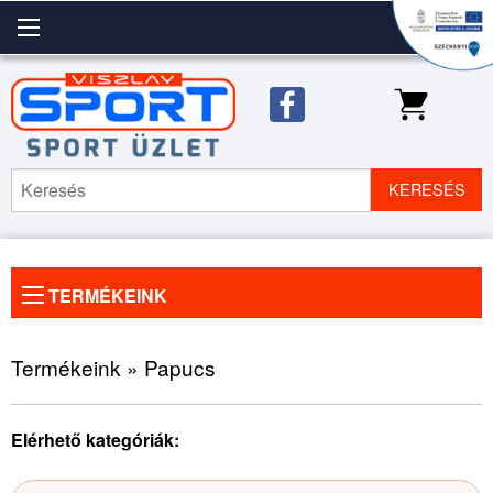
KERESÉS
TERMÉKEINK
Előző
◀
Köve
▶
kép
kép
Termékeink » Papucs
Elérhető kategóriák: