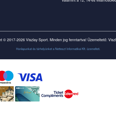
t © 2017-2026 Viszlay Sport. Minden jog fenntartva! Üzemeltető: Visz
Honlapunkat és tárhelyünket a
Netteszt Informatikai Kft.
üzemelteti.