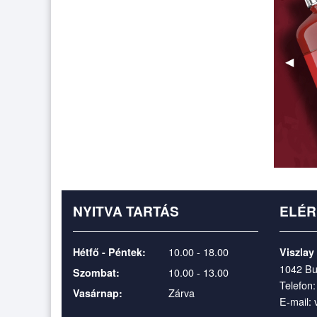
Előző
◀
kép
NYITVA TARTÁS
ELÉ
10.00 - 18.00
Hétfő - Péntek:
Viszlay
1042 Bu
10.00 - 13.00
Szombat:
Telefon
Zárva
Vasárnap:
E-mail: