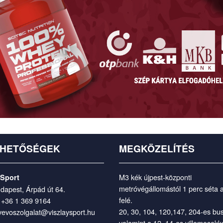
RHETŐSÉGEK
MEGKÖZELÍTÉS
M3 kék újpest-központi
 Sport
metróvégállomástól 1 perc séta 
dapest, Árpád út 64.
felé.
:
+36 1 369 9164
20, 30, 104, 120,147, 204-es bu
vevoszolgalat@viszlaysport.hu
valamint a 12, 14-es villamosokka