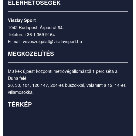
ELÉRHETŐSÉGEK
Viszlay Sport
1042 Budapest, Árpád út 64.
Telefon:
+36 1 369 9164
E-mail:
vevoszolgalat@viszlaysport.hu
MEGKÖZELÍTÉS
M3 kék újpest-központi metróvégállomástól 1 perc séta a
Duna felé.
20, 30, 104, 120,147, 204-es buszokkal, valamint a 12, 14-es
villamosokkal.
TÉRKÉP