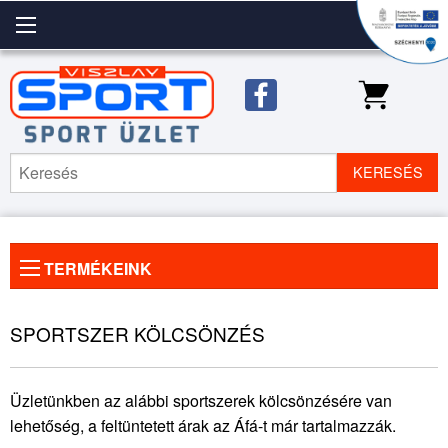
KERESÉS
TERMÉKEINK
Előző
◀
Köve
▶
kép
kép
SPORTSZER KÖLCSÖNZÉS
Üzletünkben az alábbi sportszerek kölcsönzésére van
lehetőség, a feltüntetett árak az Áfá-t már tartalmazzák.