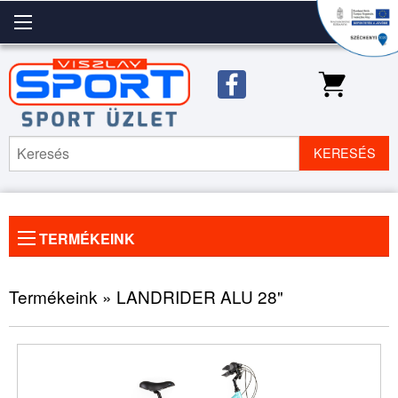
KERESÉS
TERMÉKEINK
Előző
◀
Köve
▶
kép
kép
Termékeink » LANDRIDER ALU 28"