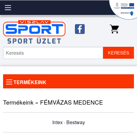
KERESÉS
TERMÉKEINK
Előző
◀
Köve
▶
kép
kép
Termékeink » FÉMVÁZAS MEDENCE
Intex
·
Bestway