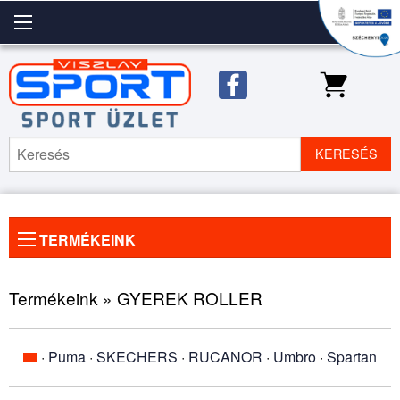
KERESÉS
TERMÉKEINK
Előző
◀
Köve
▶
kép
kép
Termékeink » GYEREK ROLLER
·
Puma
·
SKECHERS
·
RUCANOR
·
Umbro
·
Spartan