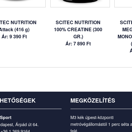
ITEC NUTRITION
SCITEC NUTRITION
SCIT
Attack (416 g)
100% CREATINE (300
MEG
Ár: 9 390 Ft
GR.)
MONO
Ár: 7 890 Ft
Á
RHETŐSÉGEK
MEGKÖZELÍTÉS
M3 kék újpest-központi
 Sport
metróvégállomástól 1 perc séta 
dapest, Árpád út 64.
felé.
:
+36 1 369 9164