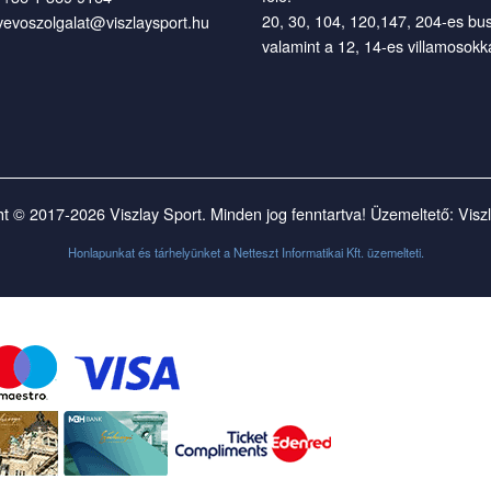
20, 30, 104, 120,147, 204-es bu
vevoszolgalat@viszlaysport.hu
valamint a 12, 14-es villamosokka
t © 2017-2026 Viszlay Sport. Minden jog fenntartva! Üzemeltető: Visz
Honlapunkat és tárhelyünket a
Netteszt Informatikai Kft.
üzemelteti.