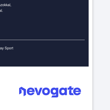
szokkal,
l.
lay Sport