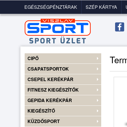
EGÉSZSÉGPÉNZTÁRAK
SZÉP KÁRTYA
Előző
◀
kép
Ter
CIPŐ
CSAPATSPORTOK
CSEPEL KERÉKPÁR
FITNESZ KIEGÉSZÍTŐK
GEPIDA KERÉKPÁR
KIEGÉSZÍTŐ
KÜZDŐSPORT