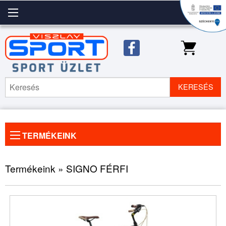
KERESÉS
TERMÉKEINK
Előző
◀
Köve
▶
kép
kép
Termékeink » SIGNO FÉRFI