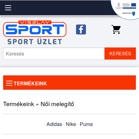
KERESÉS
TERMÉKEINK
Előző
◀
Köve
▶
kép
kép
Termékeink » Női melegítő
Adidas
·
Nike
·
Puma