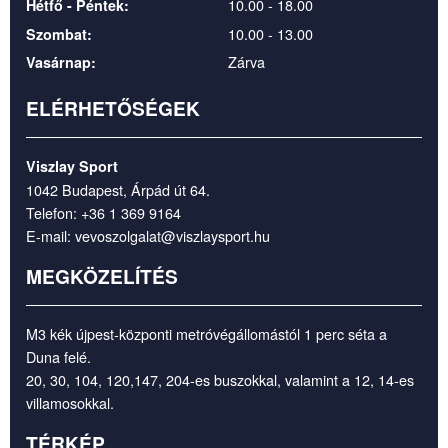
10.00 - 18.00
Hétfő - Péntek:
10.00 - 13.00
Szombat:
Zárva
Vasárnap:
ELÉRHETŐSÉGEK
Viszlay Sport
1042 Budapest, Árpád út 64.
Telefon:
+36 1 369 9164
E-mail:
vevoszolgalat@viszlaysport.hu
MEGKÖZELÍTÉS
M3 kék újpest-központi metróvégállomástól 1 perc séta a
Duna felé.
20, 30, 104, 120,147, 204-es buszokkal, valamint a 12, 14-es
villamosokkal.
TÉRKÉP