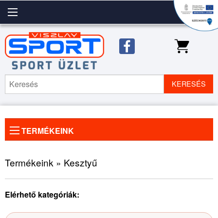
KERESÉS
TERMÉKEINK
Előző
◀
Köve
▶
kép
kép
Termékeink » Kesztyű
Elérhető kategóriák: