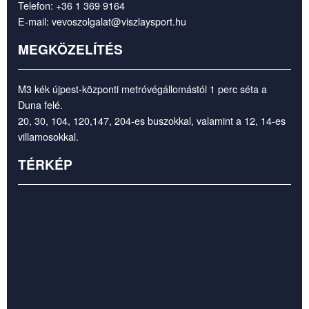
Telefon:
+36 1 369 9164
E-mail:
vevoszolgalat@viszlaysport.hu
MEGKÖZELÍTÉS
M3 kék újpest-központi metróvégállomástól 1 perc séta a
Duna felé.
20, 30, 104, 120,147, 204-es buszokkal, valamint a 12, 14-es
villamosokkal.
TÉRKÉP