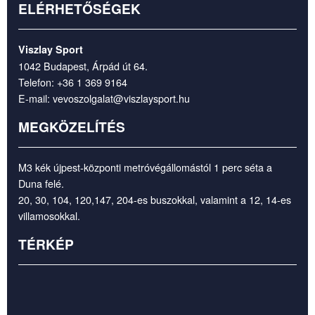
ELÉRHETŐSÉGEK
Viszlay Sport
1042 Budapest, Árpád út 64.
Telefon:
+36 1 369 9164
E-mail:
vevoszolgalat@viszlaysport.hu
MEGKÖZELÍTÉS
M3 kék újpest-központi metróvégállomástól 1 perc séta a
Duna felé.
20, 30, 104, 120,147, 204-es buszokkal, valamint a 12, 14-es
villamosokkal.
TÉRKÉP