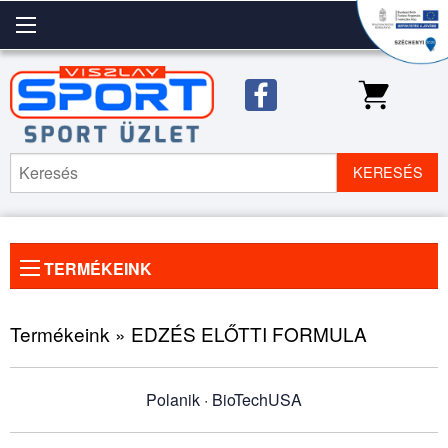
KERESÉS
TERMÉKEINK
Előző
◀
Köve
▶
kép
kép
Termékeink » EDZÉS ELŐTTI FORMULA
Polanik
·
BioTechUSA